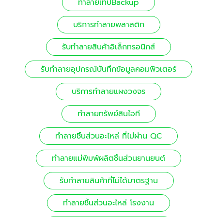
ทำลายเทปBackup
บริการทำลายพลาสติก
รับทำลายสินค้าอิเล็กทรอนิกส์
รับทำลายอุปกรณ์บันทึกข้อมูลคอมพิวเตอร์
บริการทำลายแผงวงจร
ทำลายทรัพย์สินไอที
ทำลายชิ้นส่วนอะไหล่ ที่ไม่ผ่าน QC
ทำลายแม่พิมพ์ผลิตชิ้นส่วนยานยนต์
รับทำลายสินค้าที่ไม่ได้มาตรฐาน
ทำลายชิ้นส่วนอะไหล่ โรงงาน