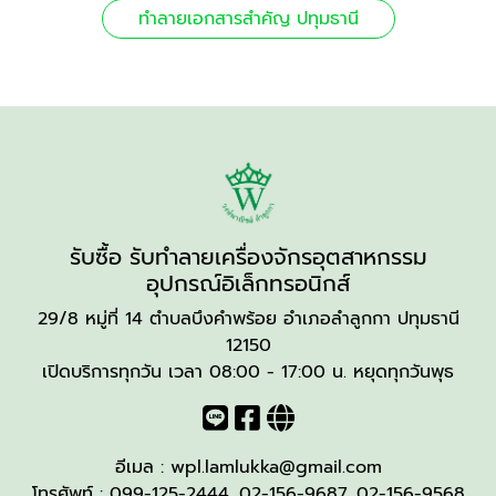
ทำลายเอกสารสำคัญ ปทุมธานี
รับซื้อ รับทำลายเครื่องจักรอุตสาหกรรม
อุปกรณ์อิเล็กทรอนิกส์
29/8 หมู่ที่ 14 ตำบลบึงคำพร้อย อำเภอลำลูกกา ปทุมธานี
12150
เปิดบริการทุกวัน เวลา 08:00 - 17:00 น. หยุดทุกวันพุธ
อีเมล :
wpl.lamlukka@gmail.com
โทรศัพท์ :
099-125-2444
,
02-156-9687
,
02-156-9568