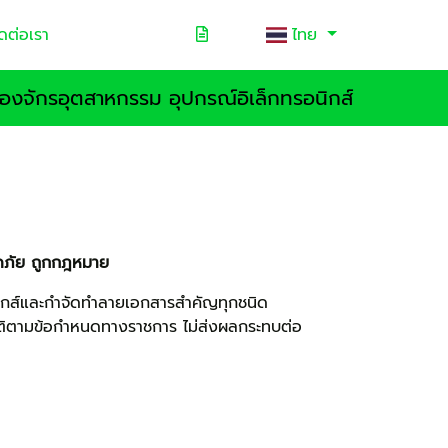
ดต่อเรา
ไทย
รื่องจักรอุตสาหกรรม อุปกรณ์อิเล็กทรอนิกส์
ลอดภัย ถูกกฎหมาย
อนิกส์และกำจัดทำลายเอกสารสำคัญทุกชนิด
ัติตามข้อกำหนดทางราชการ ไม่ส่งผลกระทบต่อ