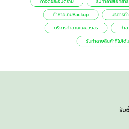
กำจัดขยะอันตราย
รับทําลายเอกสาร
ทำลายเทปBackup
บริการท
บริการทำลายแผงวงจร
ทำลา
รับทำลายสินค้าที่ไม่ได
รับ