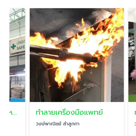
ทำลายเครื่องมือแพทย์
วงษ์พาณิชย์ ลำลูกกา
วงษ์พาณิช