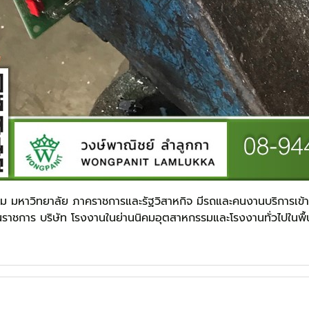
รม มหาวิทยาลัย ภาคราชการและรัฐวิสาหกิจ มีรถและคนงานบริการเข้าร
าชการ บริษัท โรงงานในย่านนิคมอุตสาหกรรมและโรงงานทั่วไปในพื้