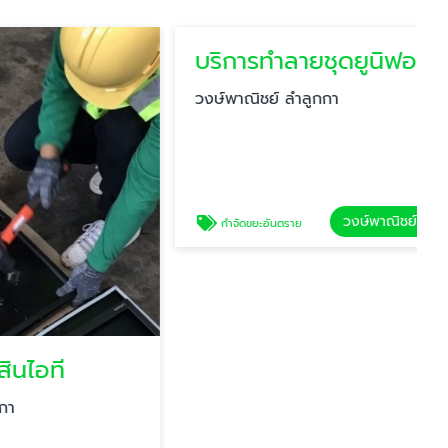
บริการทำลายชุดยูนิฟอร์ม
วงษ์พาณิชย์ ลำลูกกา