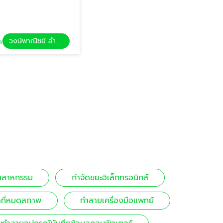
วงษ์พาณิชย์ ลำลูกกา
วงษ์พาณิชย์ ลำลูกกา
กำจัดขยะอันตราย
ุตสาหกรรม
กำจัดขยะอิเล็กทรอนิกส์
าที่หมดสภาพ
ทำลายเครื่องมือแพทย์